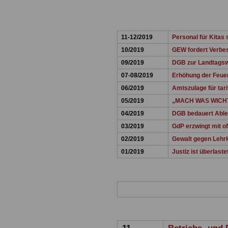
11-12/2019
Personal für Kitas 
10/2019
GEW fordert Verbe
09/2019
DGB zur Landtags
07-08/2019
Erhöhung der Feue
06/2019
Amtszulage für tari
05/2019
„MACH WAS WICH
04/2019
DGB bedauert Able
03/2019
GdP erzwingt mit o
02/2019
Gewalt gegen Lehrk
01/2019
Justiz ist überlaste