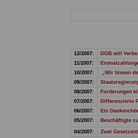
12/2007:
DGB will Verb
11/2007:
Einmalzahlunge
10/2007:
„Wir blasen d
09/2007:
Staatsregierun
08/2007:
Forderungen kl
07/2007:
Differenzierte 
06/2007:
Ein Dankeschö
05/2007:
Beschäftigte z
04/2007:
Zwei Gesetzentw