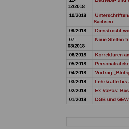
11-
Betriebs- und 
12/2018
10/2018
Unterschrifte
Sachsen
09/2018
Dienstrecht we
07-
Neue Stellen f
08/2018
06/2018
Korrekturen a
05/2018
Personalräteko
04/2018
Vortrag „Blut
03/2018
Lehrkräfte bis
02/2018
Ex-VoPos: Bes
01/2018
DGB und GEW f