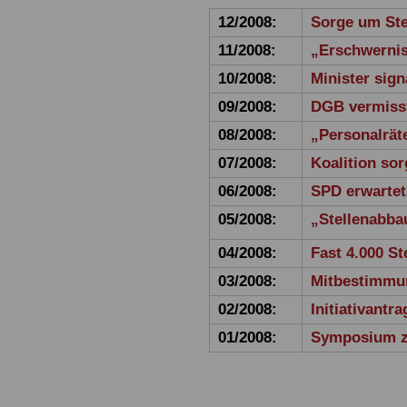
12/2008:
Sorge um Ste
11/2008:
„Erschwerni
10/2008:
Minister sig
09/2008:
DGB vermiss
08/2008:
„Personalräte
07/2008:
Koalition so
06/2008:
SPD erwartet
05/2008:
„Stellenabbau
04/2008:
Fast 4.000 St
03/2008:
Mitbestimmun
02/2008:
Initiativant
01/2008:
Symposium z