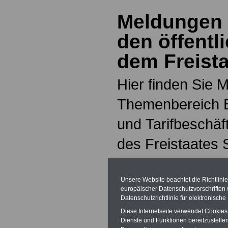
Meldungen 
den öffentl
dem Freist
Hier finden Sie
Themenbereich 
und Tarifbeschäft
des Freistaates
Unsere Website beachtet die Richtlini
europäischer Datenschutzvorschrifte
Datenschutzrichtlinie für elektronisch
Diese Internetseite verwendet Cookie
Dienste und Funktionen bereitzustell
27.06.2022
Sac