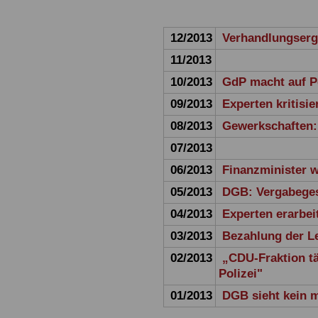
12/2013
Verhandlungserg
11/2013
10/2013
GdP macht auf P
09/2013
Experten kritisi
08/2013
Gewerkschaften:
07/2013
06/2013
Finanzminister 
05/2013
DGB: Vergabeges
04/2013
Experten erarbei
03/2013
Bezahlung der L
02/2013
„CDU-Fraktion tä
Polizei"
01/2013
DGB sieht kein 