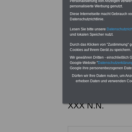
Personalisierung von Anzeigen verwende
personalisierte Werbung genutzt.
startet Studio 
Diese Internetseite macht Gebrauch von
Arbeitszeit von
Datenschutzrichtlinie.
Lesen Sie bitte unsere
Datenschutzrich
13.05.2022
Hän
und lokalen Speicher nutzt.
Generationenfo
Durch das Klicken von "Zustimmung" geb
Cookies auf Ihrem Gerät zu speichern.
Beamtinnen un
Wir gewähren Dritten - einschließlich Go
Google-Website "
Datenschutzerkläru
Google ihre personenbezogenen Date
Dürfen wir Ihre Daten nutzen, um Anz
erheben Daten und verwenden Cook
XXX N.N.