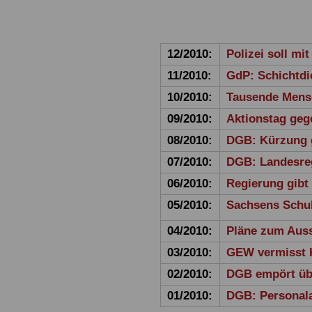
12/2010:
Polizei soll m
11/2010:
GdP: Schichtdi
10/2010:
Tausende Mensc
09/2010:
Aktionstag geg
08/2010:
DGB: Kürzung 
07/2010:
DGB: Landesre
06/2010:
Regierung gibt 
05/2010:
Sachsens Schul
04/2010:
Pläne zum Auss
03/2010:
GEW vermisst 
02/2010:
DGB empört übe
01/2010:
DGB: Personala