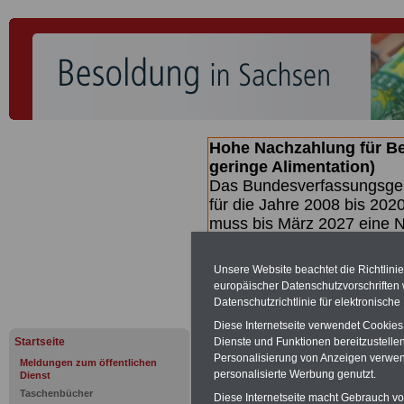
Hohe Nachzahlung für B
geringe Alimentation)
Das Bundesverfassungsgeri
für die Jahre 2008 bis 2020
muss bis
März 2027 eine N
die zun hohen Nachzahlun
(Beamte & Ruhestandsbea
Unsere Website beachtet die Richtlini
geben (Medienberichten z
europäischer Datenschutzvorschrifte
mind.
3.000 und 13.000 E
Datenschutzrichtlinie für elektronisch
hierzu eine Broschüre her
Diese Internetseite verwendet Cookie
des Gesetzentwurfs der Bu
Startseite
Dienste und Funktionen bereitzustell
(wahrscheinlich im
Personalisierung von Anzeigen verwende
Meldungen zum öffentlichen
II. Quartal.2026 >>>
zur
personalisierte Werbung genutzt.
Dienst
Taschenbücher
Diese Internetseite macht Gebrauch von