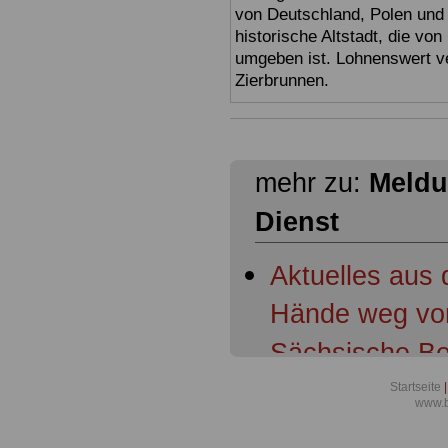
von Deutschland, Polen und 
historische Altstadt, die vo
umgeben ist. Lohnenswert v
Zierbrunnen.
mehr zu:
Meldu
Dienst
Aktuelles aus
Hände weg vom
Sächsische B
Aktuelles aus 
Startseite
|
www.b
Sachsen - Über