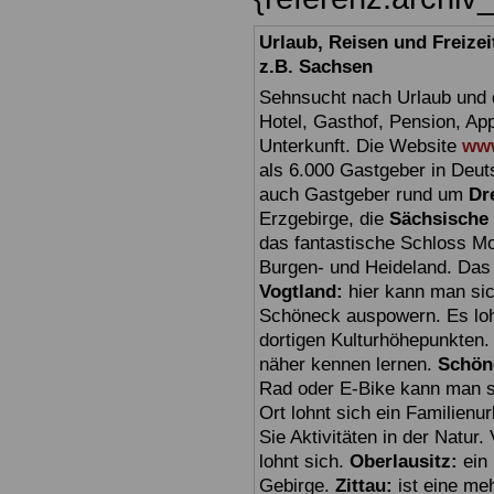
Urlaub, Reisen und Freize
z.B. Sachsen
Sehnsucht nach Urlaub und d
Hotel, Gasthof, Pension, Ap
Unterkunft. Die Website
www
als 6.000 Gastgeber in Deuts
auch Gastgeber rund um
Dr
Erzgebirge, die
Sächsische
das fantastische Schloss Mo
Burgen- und Heideland. Das 
Vogtland:
hier kann man sic
Schöneck auspowern. Es loh
dortigen Kulturhöhepunkten.
näher kennen lernen.
Schön
Rad oder E-Bike kann man seh
Ort lohnt sich ein Familien
Sie Aktivitäten in der Natu
lohnt sich.
Oberlausitz:
ein 
Gebirge.
Zittau:
ist eine meh