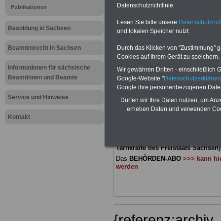
Datenschutzrichtlinie.
Publikationen
Meldung fü
Lesen Sie bitte unsere
Datenschutzrich
Besoldung in Sachsen
und lokalen Speicher nutzt.
öffentliche
Beamtenrecht in Sachsen
Durch das Klicken von "Zustimmung" geb
Sachsen: So
Cookies auf Ihrem Gerät zu speichern.
Informationen für sächsische
Wir gewähren Dritten - einschließlich Go
Beamtinnen und Beamte
Google-Website "
Datenschutzerkläru
BEHÖRDEN-ABO
mit 3 Ratgebern fü
Google ihre personenbezogenen Date
22,50 Euro: Wissenswertes für Bea
Service und Hinweise
Dürfen wir Ihre Daten nutzen, um Anz
und Beamte, Beamtenversorgungsre
(Bund/Länder) sowie Beihilferecht i
erheben Daten und verwenden Cook
Ländern. Alle drei Ratgeber sind über
Kontakt
gegliedert und erläutern auch kompliz
Sachverhalte verständlich geregelt (
geeignet für
Beamtinnen und Beam
Tarifkräfte des Freistaats Sachsen)
Das
BEHÖRDEN-ABO
>>> kann hie
werden
{referenz:archi